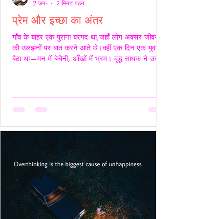
2 जन॰
2 मिनट पठन
प्रेम और इच्छा का अंतर
गाँव के बाहर एक पुराना बरगद था,जहाँ लोग अक्सर जीवन
की उलझनों पर बात करने आते थे।वहीं एक दिन एक युवक
बैठा था—मन में बेचैनी, आँखों में भ्रम। वृद्ध साधक ने उसे
देखा और कहा,“तुम्हारी उलझन प्रेम की नहीं,इच्छा की है।”
युवक चुप रहा। साधक बोले—“यदि कभी किसी स्त्री की देह
चाहिए हो,तो साहस रखो और सच्चे रहो।बिना लाग-लपेट
के,विनम्रता से अपनी बात कहो।यदि वह स्वीकार करे,तो उसे
अनुग्रह समझो।और यदि अस्वीकार करे,तो उसकी इच्छा का
सम्मान करवहीं से लौट जाओ—जहाँ से आए थे।” फिर
उन्होंने ठहरकर कहा—