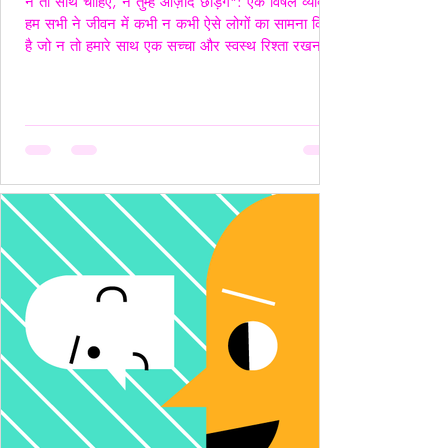
न तो साथ चाहिए, न तुम्हें आज़ाद छोड़ेंगे": एक विषैले व्यक्ति"
हम सभी ने जीवन में कभी न कभी ऐसे लोगों का सामना किया
है जो न तो हमारे साथ एक सच्चा और स्वस्थ रिश्ता रखना
चाहते हैं, और न ही हमें पूरी तरह आज़ाद छोड़ना चाहते हैं।
ऐसे लोग अपने नियंत्रण, हस्तक्षेप और मानसिक चालबाज़ियों
से न केवल रिश्तों को जटिल बनाते हैं, बल्कि दूसरे व्यक्ति की
पहचान और आत्मसम्मान को भी धूमिल कर देते हैं। ये लोग
अक्सर "Toxic", यानी विषैले व्यवहार के उदाहरण होते हैं,
और उनके व्यवहार में गैसलाइटिंग, इम