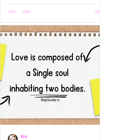
अनुपस्थिति भी एक पूर्ण उपस्थिति बन जाती है!- ____ ये वो
प्रेम है जहाँ आत्मा आत्मा को पहचान लेती है बिना परिचय,
बिना स्पर्श,बिना ये पूछे कि “तुम मेरे क्या हो?” दै
ELA