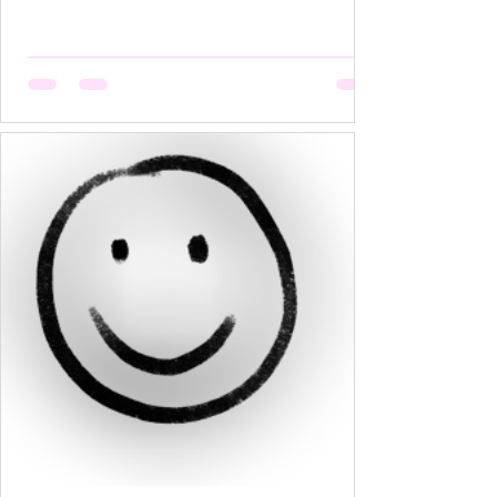
हैं, मगर उसकी मेहनत कोई नहीं देखता। वो सूखती है जब
अपनी बात को बीच में रोक देना उसकी आदत बन जाती है,
क्योंकि कोई सुनता नहीं, या सुनकर भी समझता नहीं। वो
सूखती है जब उसकी पसंदें "गृहस्थी के तवे" में जल कर राख
हो जाती हैं। नीली साड़ी जो उसे बहुत पसंद थी, व