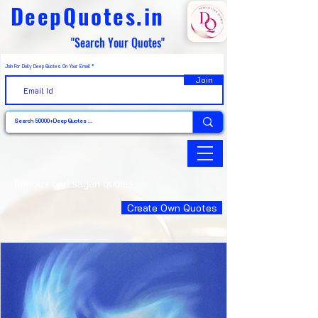
DeepQuotes.in
"Search Your Quotes"
Join For Daily Deep Quotes On Your Email
Join
famous carl sagan quotes
Create Own Quotes