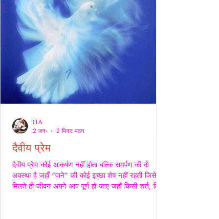
ELA
2 जन॰
2 मिनट पठन
दैवीय प्रेम
दैवीय प्रेम कोई आकर्षण नहीं होता बल्कि समर्पण की वो
अवस्था है जहाँ “पाने” की कोई इच्छा शेष नहीं रहती जिसे
मिलते ही जीवन अपने आप पूर्ण हो जाए जहाँ किसी शर्त, किसी
अपेक्षा किसी अधिकार की भाषा ही शेष न बचे -- वही प्रेम
दैवीय होता है -- दैवीय प्रेम मे हाथ थामना आवश्यक नही --
निकटता का प्रदर्शन भी आवश्यक नही बल्कि यहाँ तो