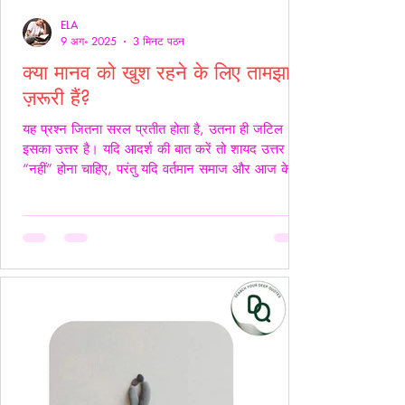
ELA
9 अग॰ 2025
3 मिनट पठन
क्या मानव को खुश रहने के लिए तामझाम
ज़रूरी हैं?
यह प्रश्न जितना सरल प्रतीत होता है, उतना ही जटिल
इसका उत्तर है। यदि आदर्श की बात करें तो शायद उत्तर
“नहीं” होना चाहिए, परंतु यदि वर्तमान समाज और आज के
यथार्थ को देखें, तो इस सच्चाई को नकारा नहीं जा सकता कि
आज के समय में खुश रहने के लिए तामझाम को लगभग
अनिवार्य बना दिया गया है। आज मानव जीवन की लगभग
98% समस्याओं का केंद्र बिंदु पैसा बन चुका है। चाहे वह
सम्मान हो, सुरक्षा हो, शिक्षा हो या स्वास्थ्य हर समस्या का
समाधान धन से जोड़कर देखा जाता है। यह स्थिति यूँ ही नहीं
बनी, बल्कि सम