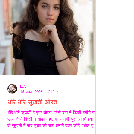
ELA
15 अक्टू॰ 2025
2 मिनट पठन
धीरे-धीरे सूखती औरत
धीरे-धीरे सूखती है एक औरत, जैसे रात में किसी बगीचे का
फूल जिसे किसी ने तोड़ा नहीं, मगर नमी चुरा ली हो हवा ने।
वो सूखती है जब सुबह की चाय बनाते वक़्त कोई "थैंक यू" नहीं
कहता, जब थाली में परोसी रोटियों के स्वाद पर चेहरे सिकुड़ते