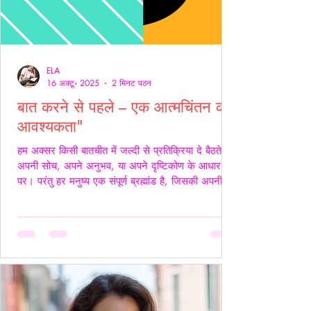
ELA
16 अक्टू॰ 2025
2 मिनट पठन
बात करने से पहले – एक आत्मचिंतन की
आवश्यकता"
हम अक्सर किसी बातचीत में जल्दी से प्रतिक्रिया दे बैठते हैं
अपनी सोच, अपने अनुभव, या अपने दृष्टिकोण के आधार
पर। परंतु हर मनुष्य एक संपूर्ण ब्रह्मांड है, जिसकी अपनी
जटिलता, अपनी पीड़ा, आशाएँ, विश्वास, डर और संवेदनाएँ
होती हैं। इसलिए, कुछ कहने या जवाब देने से पहले स्वयं में
एक बार ठहरकर आत्मचिंतन करना ज़रूरी होता है। शब्द
केवल ध्वनियाँ नहीं होते; वे असर डालते हैं कभी सान्त्वना बनते
हैं, कभी चोट। हर व्यक्ति की अपनी 'दुनिया' होती है हम यह
मानकर चलते हैं कि सामने वाला हमें उसी तरह