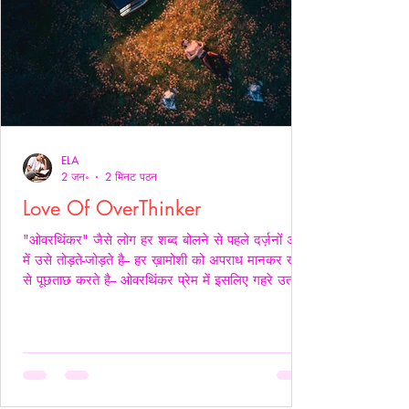
ELA
2 जन॰
2 मिनट पठन
Love Of OverThinker
"ओवरथिंकर" जैसे लोग हर शब्द बोलने से पहले दर्ज़नों अर्थों
में उसे तोड़ते-जोड़ते है-- हर ख़ामोशी को अपराध मानकर ख़ुद
से पूछताछ करते है-- ओवरथिंकर प्रेम में इसलिए गहरे उतरते
है क्युँकि उन्हें पता होता है- अनकहा क्या चोट पहुँचा सकता है-
वे अपने भीतर ही हज़ारों संवाद कर लेते है ताकि सामने वाला
एक भी असहज पल से न गुज़रे!- _____ वे प्राथमिकता देते
है पर दिखावे में नही बल्कि अपने हिस्से की नींद अपनी शांति
अपने प्रश्न सब चुपचाप स्थगित कर देते है-- ओवरथिंकर पहले
ख़ुद को समझाते हैं-- “