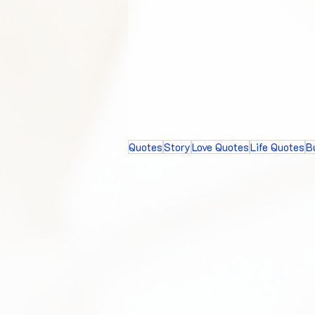
Quotes
Story
Love Quotes
Life Quotes
B