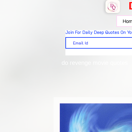
Hom
Join For Daily Deep Quotes On Yo
do revenge movie quotes