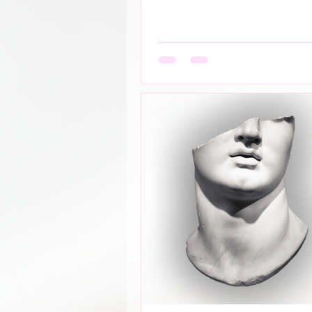
हाथ थामना आवश्यक नही -- निकटता का
आवश्यक नही बल्कि यहाँ तो अनुपस्थिति
उपस्थिति बन जाती है!- ____ ये वो प्रेम
आत्मा को पहचान लेती है बिना परिचय, 
स्पर्श,बिना ये पूछे कि “तुम मेरे क्या हो?”