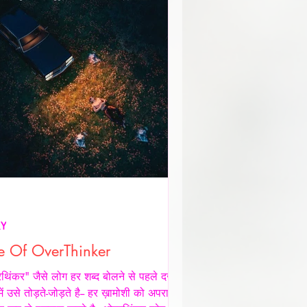
RY
e Of OverThinker
िंकर" जैसे लोग हर शब्द बोलने से पहले दर्ज़नों
 में उसे तोड़ते-जोड़ते है-- हर ख़ामोशी को अपराध