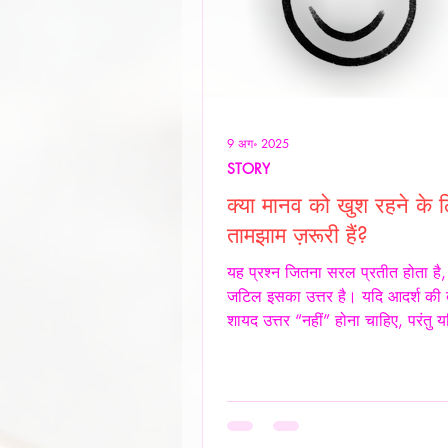
9 अग॰ 2025
STORY
क्या मानव को खुश रहने के 
तामझाम ज़रूरी हैं?
यह प्रश्न जितना सरल प्रतीत होता है
जटिल इसका उत्तर है। यदि आदर्श की ब
शायद उत्तर “नहीं” होना चाहिए, परंतु य
समाज और आज के यथार्थ को देखें, तो
नकारा नहीं जा सकता कि आज के समय म
के लिए तामझाम को लगभग अनिवार्य बन
है। आज मानव जीवन की लगभग 98% 
केंद्र बिंदु पैसा बन चुका है। चाहे वह स