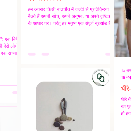
हम अक्सर किसी बातचीत में जल्दी से प्रतिक्रिया दे
बैठते हैं अपनी सोच, अपने अनुभव, या अपने दृष्टिकोण
के आधार पर। परंतु हर मनुष्य एक संपूर्ण ब्रह्मांड है,
जिसकी अपनी जटिलता, अपनी पीड़ा, आशाएँ,
विश्वास, डर और संवेदनाएँ होती हैं। इसलिए, कुछ
े": एक विषैले
कहने या जवाब देने से पहले स्वयं में एक बार ठहरकर
ी ऐसे लोगों
आत्मचिंतन करना ज़रूरी होता है। शब्द केवल ध्वनियाँ
 एक सच्चा
नहीं होते; वे असर डालते हैं कभी सान्त्वना बनते हैं,
ही हमें पूरी
कभी चोट। हर व्यक्ति की अपनी 'दुनिया' होती है हम
 अपने
15 अक्
यह मानकर चलते हैं कि सामने वाला हमें उसी तरह
़ियों से न
TRE
ूसरे व्यक्ति
धीर
 कर देते हैं।
यवहार के
धीरे-
गैसलाइटिंग, इम
का फू
हो हव
कोई "
के स्