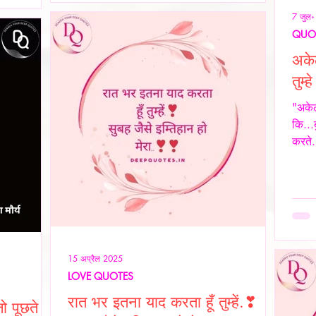
स्या का
7 जुल
ह स्थिति यूँ
QUO
अके
तुम्ह
"अकेल
कि...
करते.
15 अप्रैल 2025
LOVE QUOTES
रात भर इतना याद करता हूँ तुम्हें.❣
ो पूछते