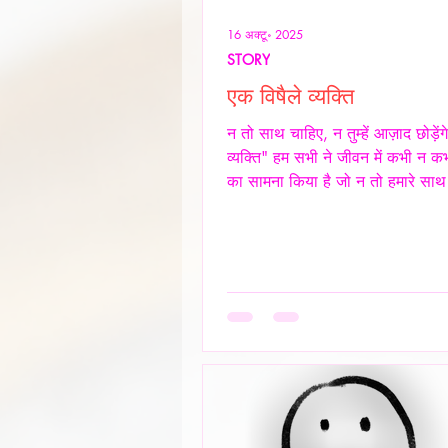
16 अक्टू॰ 2025
STORY
एक विषैले व्यक्ति
न तो साथ चाहिए, न तुम्हें आज़ाद छोड़ेंग
व्यक्ति" हम सभी ने जीवन में कभी न कभ
का सामना किया है जो न तो हमारे साथ
और स्वस्थ रिश्ता रखना चाहते हैं, और न 
तरह आज़ाद छोड़ना चाहते हैं। ऐसे लोग
नियंत्रण, हस्तक्षेप और मानसिक चालबाज
केवल रिश्तों को जटिल बनाते हैं, बल्कि द
की पहचान और आत्मसम्मान को भी धूमिल
ये लोग अक्सर "Toxic", यानी विषैले व्
उदाहरण होते हैं, और उनके व्यवहार में 