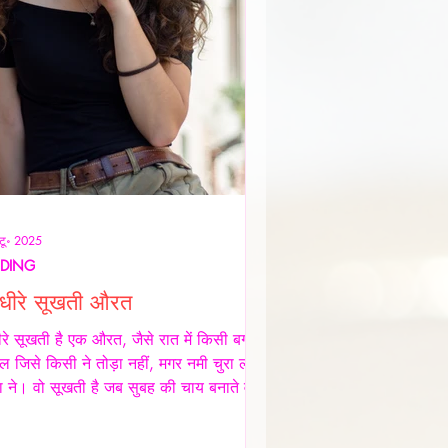
टू॰ 2025
NDING
े-धीरे सूखती औरत
धीरे सूखती है एक औरत, जैसे रात में किसी बगीचे
ल जिसे किसी ने तोड़ा नहीं, मगर नमी चुरा ली
ा ने। वो सूखती है जब सुबह की चाय बनाते वक़्त
थैंक यू" नहीं कहता, जब थाली में परोसी रोटियों
वाद पर चेहरे सिकुड़ते हैं, मगर उसकी मेहनत कोई