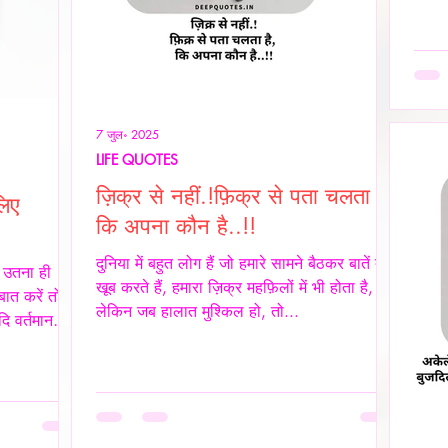
नहीं 
रोक द
सुनता
जब उस
जाती 
7 जुल॰ 2025
LIFE QUOTES
ज़िक्र से नहीं.!फ़िक्र से पता चलता है,
लिए
कि अपना कौन है..!!
दुनिया में बहुत लोग हैं जो हमारे सामने बैठकर बातें तो
, उतना ही
खूब करते हैं, हमारा ज़िक्र महफ़िलों में भी होता है,
ात करें तो
लेकिन जब हालात मुश्किल हो, तो...
दि वर्तमान
 इस सच्चाई को
ें खुश रहने
ा दिया गया
समस्याओं का
म्मान हो,