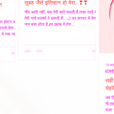
सुबह जैसे इम्तिहान हो मेरा..❣❣
श
नींद आती नहीं, बस तेरी बातें चलती हैं,तन्हा रातों में
तेरी यादें पलकों पे छलती हैं…🌙 हर करवट में तेरा
ल इंसान की
नाम बसा होता है,हर ख़्वाब में तेरा...
ज्जो देता है।
ये तक नहीं...
15 अप्
LOVE
सही 
चेहर
जब द
भी ए
वाला