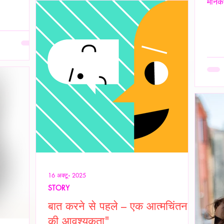
मानकर
उन्होंने ठहरकर कहा—
 प्रदर्शन भी
इसलिए 
 भी एक पूर्ण
अनकहा
 है जहाँ आत्मा
हज़ार
बिना
असहज 
 दै
पर दि
शांति
ओवरथि
16 अक्टू॰ 2025
STORY
बात करने से पहले – एक आत्मचिंतन
की आवश्यकता"