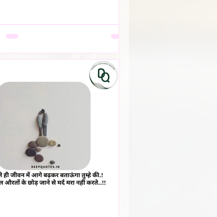
देखता। वो सूखती है जब अपनी बात को बीच में
ेना उसकी आदत बन जाती है, क्योंकि कोई
 नहीं, या सुनकर भी समझता नहीं। वो सूखती है
की पसंदें "गृहस्थी के तवे" में जल कर राख हो
हैं। नीली साड़ी जो उसे बहुत पसंद थी, व