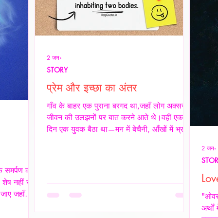
2 जन॰
STORY
प्रेम और इच्छा का अंतर
गाँव के बाहर एक पुराना बरगद था,जहाँ लोग अक्सर
जीवन की उलझनों पर बात करने आते थे।वहीं एक
दिन एक युवक बैठा था—मन में बेचैनी, आँखों में भ्रम।
वृद्ध साधक ने उसे देखा और कहा,“तुम्हारी उलझन प्रेम
2 जन॰
की नहीं,इच्छा की है।” युवक चुप रहा। साधक बोले
STO
—“यदि कभी किसी स्त्री की देह चाहिए हो,तो साहस
कि समर्पण की
रखो और सच्चे रहो।बिना लाग-लपेट के,विनम्रता से
Lov
 शेष नहीं रहती
अपनी बात कहो।यदि वह स्वीकार करे,तो उसे अनुग्रह
 जाए जहाँ
"ओवरथ
समझो।और यदि अस्वीकार करे,तो उसकी इच्छा का
 की भाषा ही
अर्थों
सम्मान करवहीं से लौट जाओ—जहाँ से आए थे।” फिर
वीय प्रेम मे