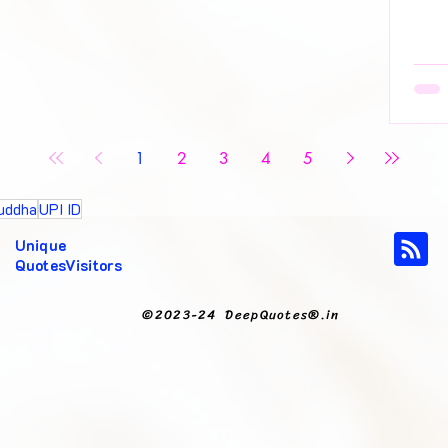
🌈 सह
1
2
3
4
5
uddha
UPI ID
Unique
QuotesVisitors
©2023-24 DeepQuotes®.in