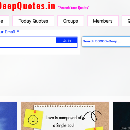
DeepQuotes.in
"Search Your Quotes"
e
Today Quotes
Groups
Members
ur Email
Join