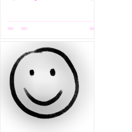
कहता, जब थाली में परोसी रोटियों के स्वाद पर चेहरे सिकुड़ते
हैं, मगर उसकी मेहनत कोई नहीं देखता। वो सूखती है जब
अपनी बात को बीच में रोक देना उसकी आदत बन जाती है,
क्योंकि कोई सुनता नहीं, या सुनकर भी समझता नहीं। वो
सूखती है जब उसकी पसंदें "गृहस्थी के तवे" में जल कर राख
हो जाती हैं। नीली साड़ी जो उसे बहुत पसंद थी, व