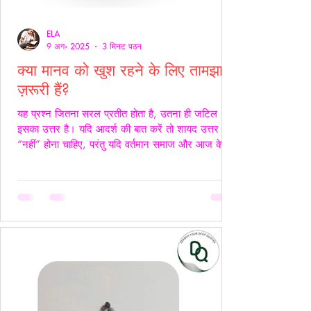
ELA
9 अग॰ 2025
3 मिनट पठन
क्या मानव को खुश रहने के लिए तामझाम
ज़रूरी हैं?
यह प्रश्न जितना सरल प्रतीत होता है, उतना ही जटिल
इसका उत्तर है। यदि आदर्श की बात करें तो शायद उत्तर
“नहीं” होना चाहिए, परंतु यदि वर्तमान समाज और आज के
यथार्थ को देखें, तो इस सच्चाई को नकारा नहीं जा सकता कि
आज के समय में खुश रहने के लिए तामझाम को लगभग
अनिवार्य बना दिया गया है। आज मानव जीवन की लगभग
98% समस्याओं का केंद्र बिंदु पैसा बन चुका है। चाहे वह
सम्मान हो, सुरक्षा हो, शिक्षा हो या स्वास्थ्य हर समस्या का
समाधान धन से जोड़कर देखा जाता है। यह स्थिति यूँ ही नहीं
बनी, बल्कि सम