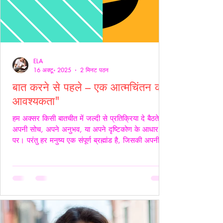
ELA
16 अक्टू॰ 2025
2 मिनट पठन
बात करने से पहले – एक आत्मचिंतन की
आवश्यकता"
हम अक्सर किसी बातचीत में जल्दी से प्रतिक्रिया दे बैठते हैं
अपनी सोच, अपने अनुभव, या अपने दृष्टिकोण के आधार
पर। परंतु हर मनुष्य एक संपूर्ण ब्रह्मांड है, जिसकी अपनी
जटिलता, अपनी पीड़ा, आशाएँ, विश्वास, डर और संवेदनाएँ
होती हैं। इसलिए, कुछ कहने या जवाब देने से पहले स्वयं में
एक बार ठहरकर आत्मचिंतन करना ज़रूरी होता है। शब्द
केवल ध्वनियाँ नहीं होते; वे असर डालते हैं कभी सान्त्वना बनते
हैं, कभी चोट। हर व्यक्ति की अपनी 'दुनिया' होती है हम यह
मानकर चलते हैं कि सामने वाला हमें उसी तरह