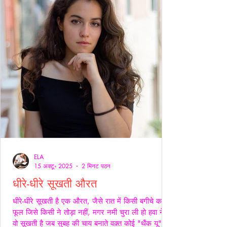
ELA
15 अक्टू॰ 2025
2 मिनट पठन
धीरे-धीरे सूखती औरत
धीरे-धीरे सूखती है एक औरत, जैसे रात में किसी बगीचे का
फूल जिसे किसी ने तोड़ा नहीं, मगर नमी चुरा ली हो हवा ने।
वो सूखती है जब सुबह की चाय बनाते वक़्त कोई "थैंक यू" नहीं