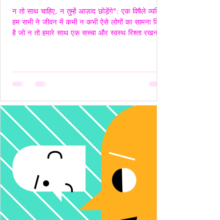
न तो साथ चाहिए, न तुम्हें आज़ाद छोड़ेंगे": एक विषैले व्यक्ति"
हम सभी ने जीवन में कभी न कभी ऐसे लोगों का सामना किया
है जो न तो हमारे साथ एक सच्चा और स्वस्थ रिश्ता रखना
चाहते हैं, और न ही हमें पूरी तरह आज़ाद छोड़ना चाहते हैं।
ऐसे लोग अपने नियंत्रण, हस्तक्षेप और मानसिक चालबाज़ियों
से न केवल रिश्तों को जटिल बनाते हैं, बल्कि दूसरे व्यक्ति की
पहचान और आत्मसम्मान को भी धूमिल कर देते हैं। ये लोग
अक्सर "Toxic", यानी विषैले व्यवहार के उदाहरण होते हैं,
और उनके व्यवहार में गैसलाइटिंग, इम