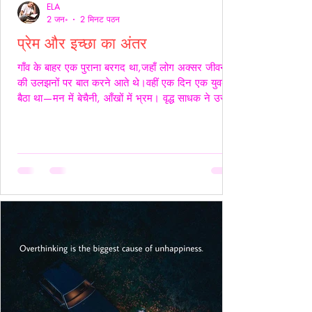
ELA
2 जन॰
2 मिनट पठन
प्रेम और इच्छा का अंतर
गाँव के बाहर एक पुराना बरगद था,जहाँ लोग अक्सर जीवन
की उलझनों पर बात करने आते थे।वहीं एक दिन एक युवक
बैठा था—मन में बेचैनी, आँखों में भ्रम। वृद्ध साधक ने उसे
देखा और कहा,“तुम्हारी उलझन प्रेम की नहीं,इच्छा की है।”
युवक चुप रहा। साधक बोले—“यदि कभी किसी स्त्री की देह
चाहिए हो,तो साहस रखो और सच्चे रहो।बिना लाग-लपेट
के,विनम्रता से अपनी बात कहो।यदि वह स्वीकार करे,तो उसे
अनुग्रह समझो।और यदि अस्वीकार करे,तो उसकी इच्छा का
सम्मान करवहीं से लौट जाओ—जहाँ से आए थे।” फिर
उन्होंने ठहरकर कहा—