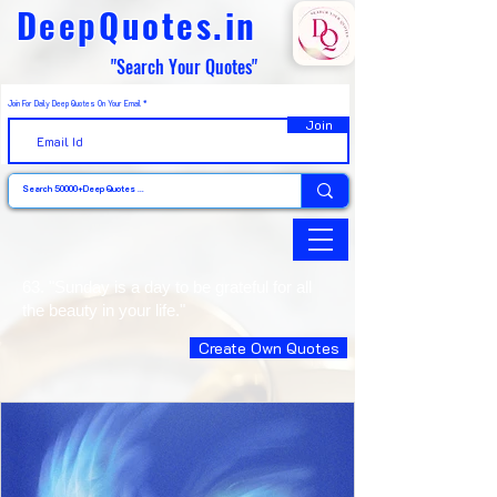
DeepQuotes.in
"Search Your Quotes"
Join For Daily Deep Quotes On Your Email
Join
63. "Sunday is a day to be grateful for all
the beauty in your life."
Create Own Quotes