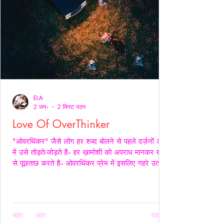
ELA
2 जन॰
2 मिनट पठन
Love Of OverThinker
"ओवरथिंकर" जैसे लोग हर शब्द बोलने से पहले दर्ज़नों अर्थों
में उसे तोड़ते-जोड़ते है-- हर ख़ामोशी को अपराध मानकर ख़ुद
से पूछताछ करते है-- ओवरथिंकर प्रेम में इसलिए गहरे उतरते
है क्युँकि उन्हें पता होता है- अनकहा क्या चोट पहुँचा सकता है-
वे अपने भीतर ही हज़ारों संवाद कर लेते है ताकि सामने वाला
एक भी असहज पल से न गुज़रे!- _____ वे प्राथमिकता देते
है पर दिखावे में नही बल्कि अपने हिस्से की नींद अपनी शांति
अपने प्रश्न सब चुपचाप स्थगित कर देते है-- ओवरथिंकर पहले