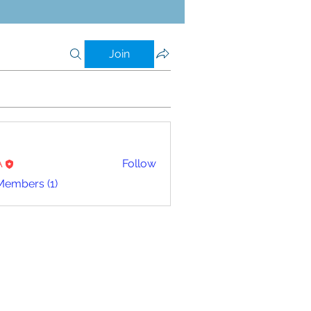
Join
A
Follow
Members (1)