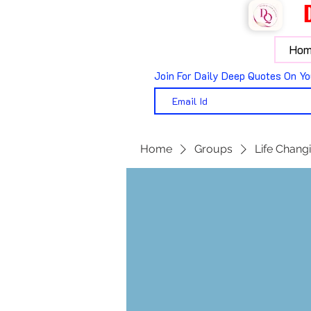
Hom
Join For Daily Deep Quotes On Yo
Home
Groups
Life Changi