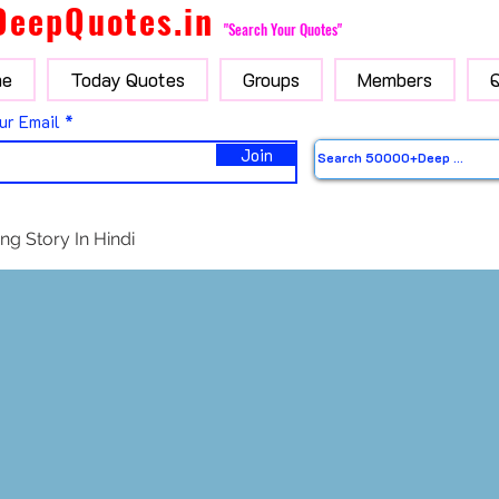
DeepQuotes.in
"Search Your Quotes"
e
Today Quotes
Groups
Members
ur Email
Join
ng Story In Hindi